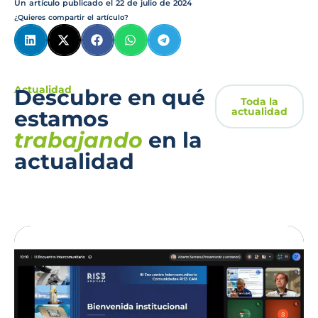
Un artículo publicado el
22 de julio de 2024
¿Quieres compartir el artículo?
Actualidad
Descubre en qué
Toda la
actualidad
estamos
trabajando
en la
actualidad