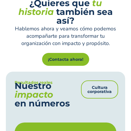
¿Quieres que
tu
historia
también sea
así?
Hablemos ahora y veamos cómo podemos
acompañarte para transformar tu
organización con impacto y propósito.
¡Contacta ahora!
Resultados reales
Nuestro
Cultura
corporativa
impacto
en números