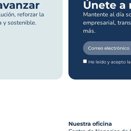
avanzar
Únete a 
ción, reforzar la
Mantente al día s
a y sostenible.
empresarial, trans
más.
He leído y acepto l
Nuestra oficina