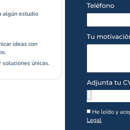
Teléfono
 algún estudio
Tu motivació
icar ideas con
os.
 soluciones únicas.
Adjunta tu C
He leído y ace
Legal