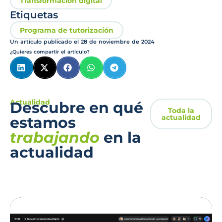
Transformación digital
Etiquetas
Programa de tutorización
Un artículo publicado el
28 de noviembre de 2024
¿Quieres compartir el artículo?
Actualidad
Descubre en qué
Toda la
actualidad
estamos
trabajando
en la
actualidad