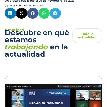
Un artículo publicado el
29 de noviembre de 2022
¿Quieres compartir el artículo?
Actualidad
Descubre en qué
Toda la
actualidad
estamos
trabajando
en la
actualidad