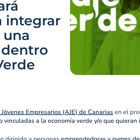
ará
 integrar
n una
 dentro
Verde
 Jóvenes Empresarios (AJE) de Canarias
en el pr
vinculadas a la economía verde y/o que quieran i
rio dirigido a personas
emprendedoras y pymes de t