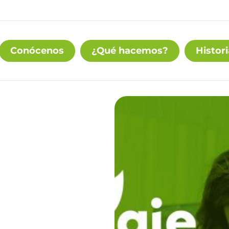
Conócenos
¿Qué hacemos?
Histori