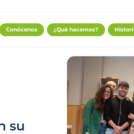
Conócenos
¿Qué hacemos?
Histori
n su