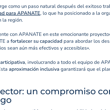
rge como un paso natural después del exitoso trab
dad para APANATE
, lo que ha posicionado a la or
 la región.
te con APANATE en este emocionante proyecto», d
ATE a
fortalecer
su
capacidad
para abordar los des
ios sean aún más efectivos y accesibles».
rticipativa
, involucrando a todo el equipo de AP
 Esta
aproximación inclusiva
garantizará que el plan
 sector: un compromiso con
ago