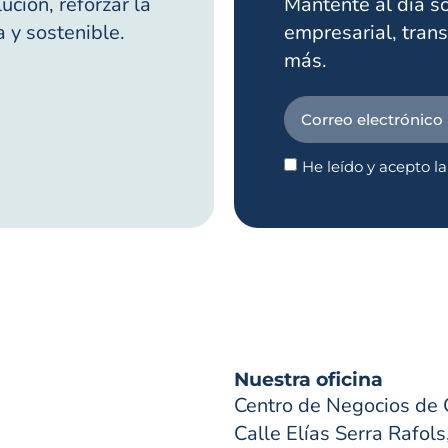
ción, reforzar la
Mantente al día s
a y sostenible.
empresarial, trans
más.
He leído y acepto l
Nuestra oficina
Centro de Negocios de 
Calle Elías Serra Rafols