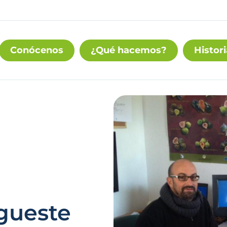
Conócenos
¿Qué hacemos?
Histori
egueste