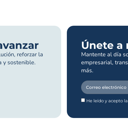
avanzar
Únete a 
ción, reforzar la
Mantente al día s
a y sostenible.
empresarial, trans
más.
He leído y acepto l