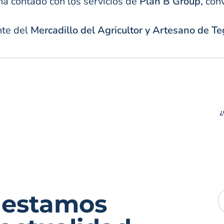
a contado con los servicios de
Plan B Group,
conv
te del
Mercadillo del Agricultor y Artesano de T
¿
 estamos