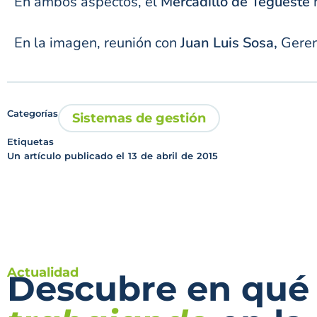
En ambos aspectos, el
Mercadillo de Tegueste
h
En la imagen, reunión con
Juan Luis Sosa,
Geren
Categorías
Sistemas de gestión
Etiquetas
Un artículo publicado el
13 de abril de 2015
Actualidad
Descubre en qué