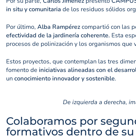
Por su parte,
Carlos Jiménez
presentó
CAMPUS
in situ y comunitaria
de los residuos sólidos or
Por último,
Alba Rampérez
compartió con las pe
efectividad de la jardinería coherente.
Esta espe
procesos de polinización y los organismos que 
Estos proyectos, que contemplan las tres dimen
fomento de
iniciativas alineadas con el desarro
un
conocimiento innovador y sostenible
.
De izquierda a derecha, i
Colaboramos por segund
formativos dentro de su