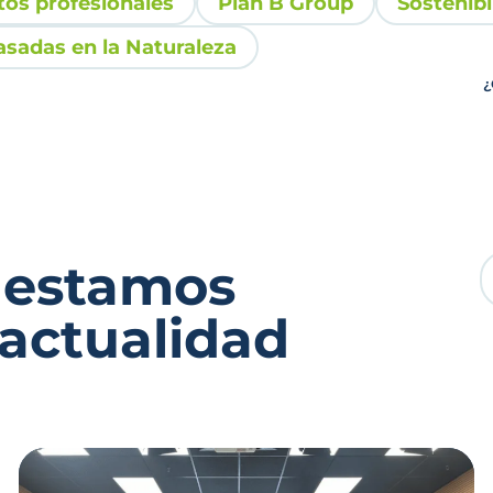
tos profesionales
Plan B Group
Sostenibi
asadas en la Naturaleza
¿
 estamos
 actualidad