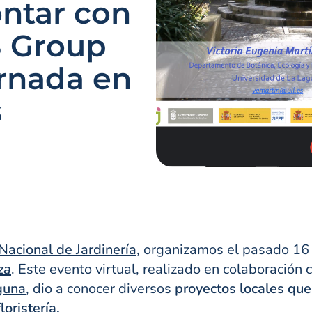
ontar con
B Group
ornada en
s
Nacional de Jardinería
, organizamos el pasado 16
za
. Este evento virtual, realizado en colaboración 
guna
, dio a conocer diversos
proyectos locales que
loristería.