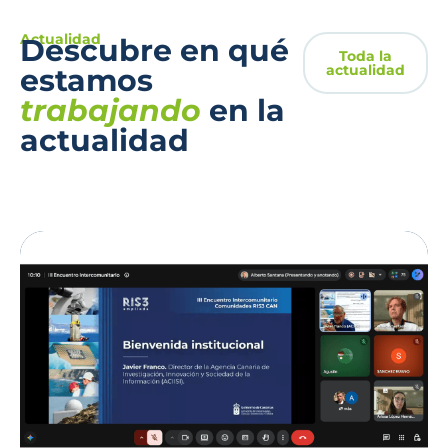
Actualidad
Descubre en qué
Toda la
actualidad
estamos
trabajando
en la
actualidad