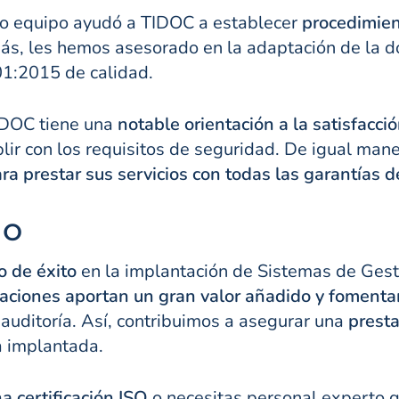
tro equipo ayudó a TIDOC a establecer
procedimien
más, les hemos asesorado en la adaptación de la 
01:2015 de calidad.
IDOC tiene una
notable orientación a la satisfacci
ir con los requisitos de seguridad. De igual mane
ara prestar sus servicios con todas las garantías 
do
o de éxito
en la implantación de Sistemas de Gest
icaciones aportan un gran valor añadido y fomenta
 auditoría. Así, contribuimos a asegurar una
presta
a implantada.
a certificación ISO
o necesitas personal experto q