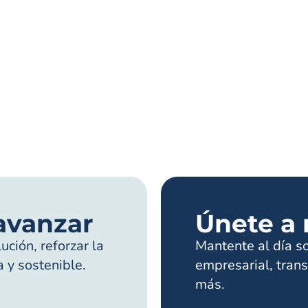
avanzar
Únete a 
ción, reforzar la
Mantente al día s
a y sostenible.
empresarial, trans
más.