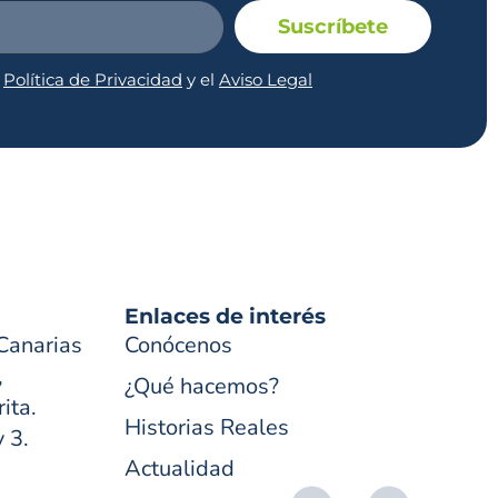
Suscríbete
a
Política de Privacidad
y el
Aviso Legal
Enlaces de interés
Canarias
Conócenos
,
¿Qué hacemos?
ita.
Historias Reales
y 3.
Actualidad