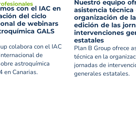
Nuestro equipo of
rofesionales
mos con el IAC en
asistencia técnica 
ación del ciclo
organización de la
ional de webinars
edición de las jor
troquímica GALS
intervenciones ge
estatales
up colabora con el IAC
Plan B Group ofrece as
 internacional de
técnica en la organizac
obre astroquímica
jornadas de intervenc
 en Canarias.
generales estatales.