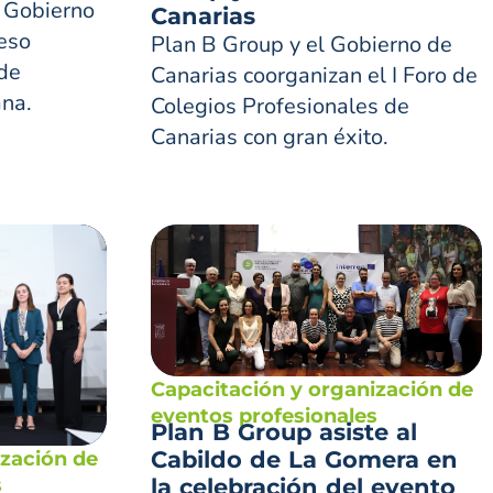
l Gobierno
Canarias
ceso
Plan B Group y el Gobierno de
 de
Canarias coorganizan el I Foro de
na.
Colegios Profesionales de
Canarias con gran éxito.
Capacitación y organización de
eventos profesionales
Plan B Group asiste al
Cabildo de La Gomera en
ización de
la celebración del evento
s