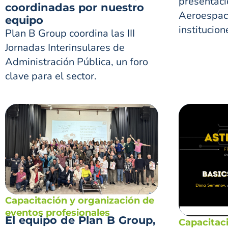
presentaci
coordinadas por nuestro
Aeroespaci
equipo
institucion
Plan B Group coordina las III
Jornadas Interinsulares de
Administración Pública, un foro
clave para el sector.
Capacitación y organización de
eventos profesionales
El equipo de Plan B Group,
Capacitac