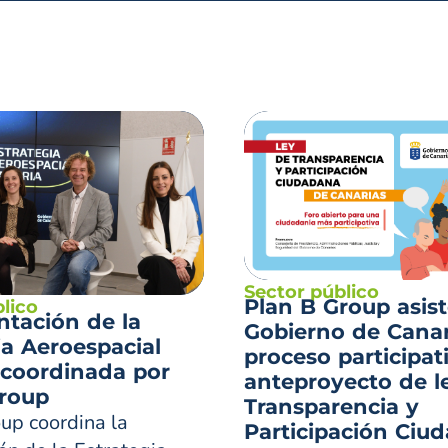
Sector público
Plan B Group asist
lico
ntación de la
Gobierno de Canar
ia Aeroespacial
proceso participat
 coordinada por
anteproyecto de l
Group
Transparencia y
up coordina la
Participación Ciu