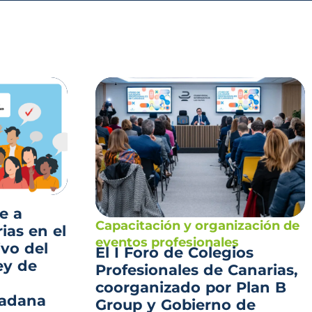
e a
Capacitación y organización de
ias en el
eventos profesionales
ivo del
El I Foro de Colegios
ey de
Profesionales de Canarias,
coorganizado por Plan B
dadana
Group y Gobierno de