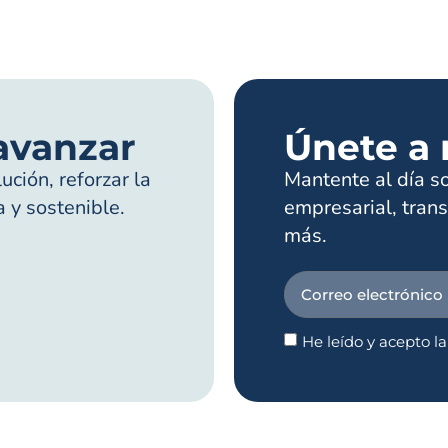
avanzar
Únete a 
ción, reforzar la
Mantente al día s
a y sostenible.
empresarial, trans
más.
He leído y acepto l