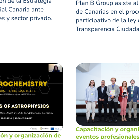
ón de la Estrategia
Plan B Group asiste a
al Canaria ante
de Canarias en el pro
es y sector privado.
participativo de la ley
Transparencia Ciudada
Capacitación y organ
ión y organización de
eventos profesionale