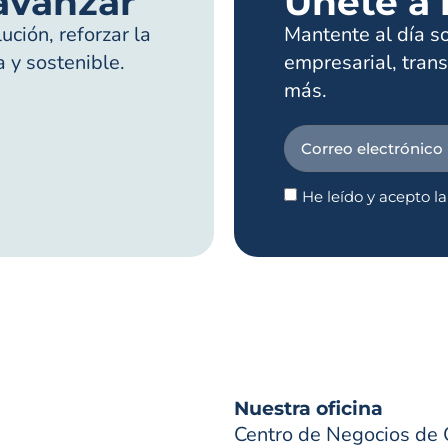
avanzar
Únete a 
ción, reforzar la
Mantente al día s
a y sostenible.
empresarial, trans
más.
He leído y acepto l
Nuestra oficina
Centro de Negocios de 