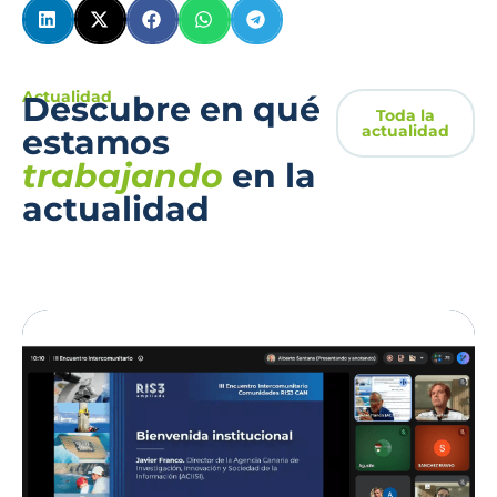
Actualidad
Descubre en qué
Toda la
actualidad
estamos
trabajando
en la
actualidad