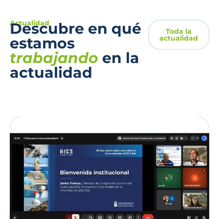
Actualidad
Descubre en qué
Toda la
actualidad
estamos
trabajando
en la
actualidad