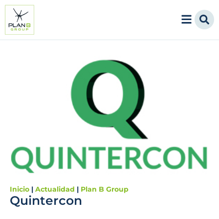
Inicio
|
Actualidad
|
Plan B Group
Quintercon