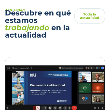
Actualidad
Descubre en qué
Toda la
actualidad
estamos
trabajando
en la
actualidad