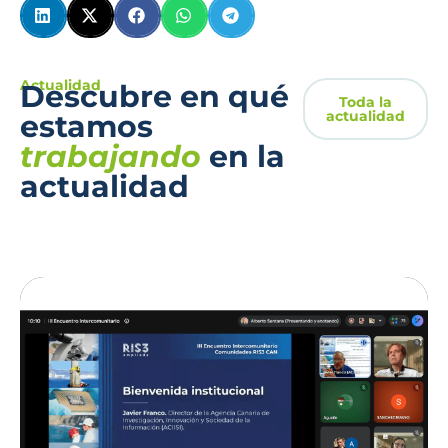
Actualidad
Descubre en qué
Toda la
actualidad
estamos
trabajando
en la
actualidad