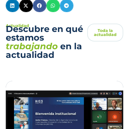
Actualidad
Descubre en qué
Toda la
actualidad
estamos
trabajando
en la
actualidad