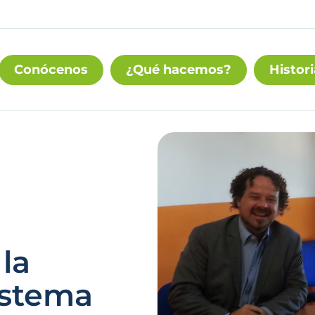
Conócenos
¿Qué hacemos?
Histori
 la
istema