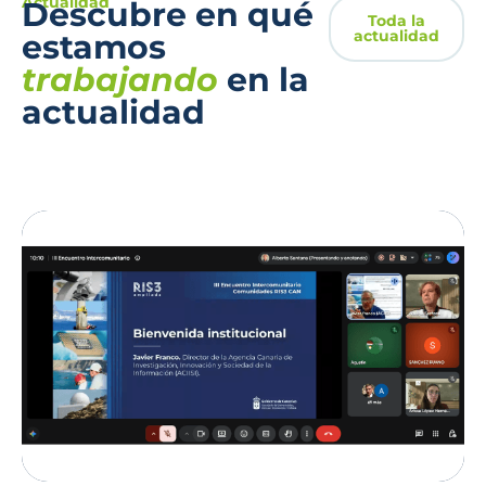
Actualidad
Descubre en qué
Toda la
actualidad
estamos
trabajando
en la
actualidad