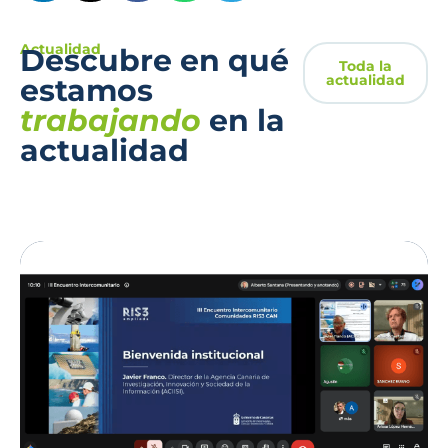
Actualidad
Descubre en qué
Toda la
actualidad
estamos
trabajando
en la
actualidad