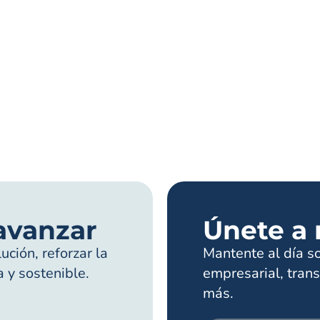
avanzar
Únete a 
ción, reforzar la
Mantente al día s
a y sostenible.
empresarial, trans
más.