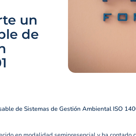
rte un
ble de
n
1
able de Sistemas de Gestión Ambiental ISO 14
frecido en modalidad semipresencial y ha contado 