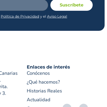
Suscríbete
a
Política de Privacidad
y el
Aviso Legal
Enlaces de interés
Canarias
Conócenos
,
¿Qué hacemos?
ita.
Historias Reales
y 3.
Actualidad