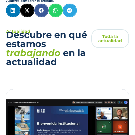
¿Quieres compartir el artículo?
Actualidad
Descubre en qué
Toda la
actualidad
estamos
trabajando
en la
actualidad