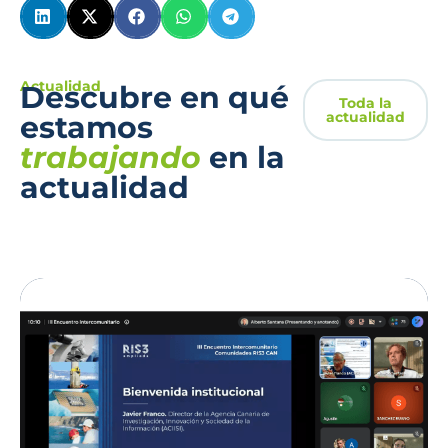
Actualidad
Descubre en qué
Toda la
actualidad
estamos
trabajando
en la
actualidad