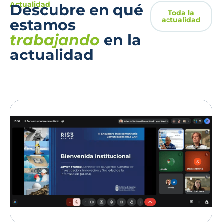
Actualidad
Descubre en qué
Toda la
actualidad
estamos
trabajando
en la
actualidad