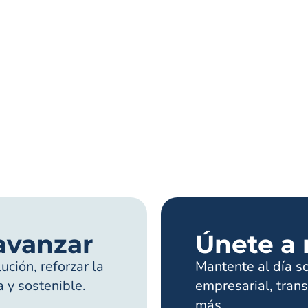
avanzar
Únete a 
ción, reforzar la
Mantente al día s
a y sostenible.
empresarial, trans
más.