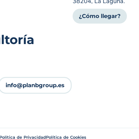
38204, La Laguna.
¿Cómo llegar?
toría
info@planbgroup.es
Política de Privacidad
Política de Cookies