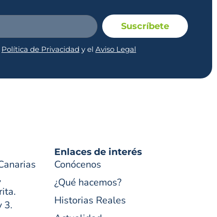
Suscríbete
a
Política de Privacidad
y el
Aviso Legal
Enlaces de interés
Canarias
Conócenos
,
¿Qué hacemos?
ita.
Historias Reales
y 3.