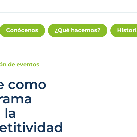
Conócenos
¿Qué hacemos?
Histori
ión de eventos
ce como
grama
 la
titividad