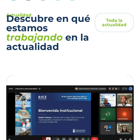
Actualidad
Descubre en qué
Toda la
actualidad
estamos
trabajando
en la
actualidad