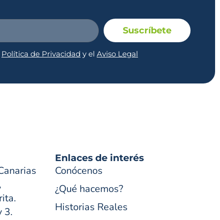
Suscríbete
a
Política de Privacidad
y el
Aviso Legal
Enlaces de interés
Canarias
Conócenos
,
¿Qué hacemos?
ita.
Historias Reales
y 3.