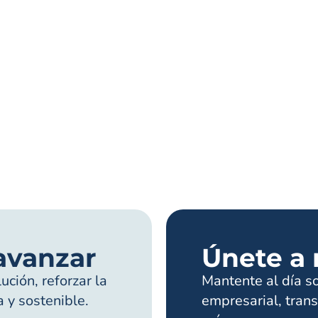
avanzar
Únete a 
ción, reforzar la
Mantente al día s
a y sostenible.
empresarial, trans