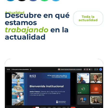
Actualidad
Descubre en qué
Toda la
actualidad
estamos
trabajando
en la
actualidad