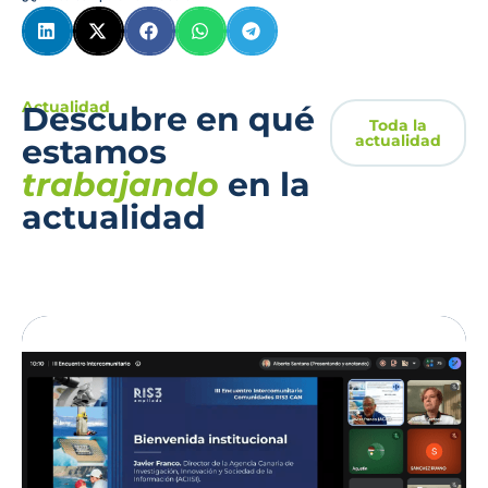
Actualidad
Descubre en qué
Toda la
actualidad
estamos
trabajando
en la
actualidad