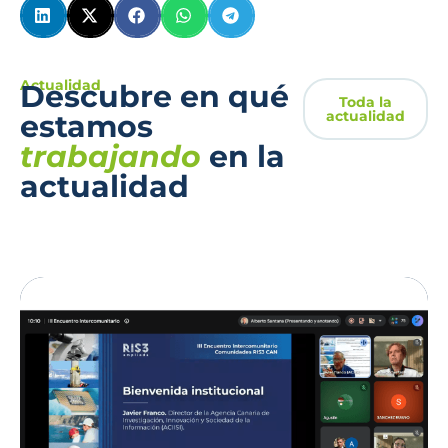
Actualidad
Descubre en qué
Toda la
actualidad
estamos
trabajando
en la
actualidad