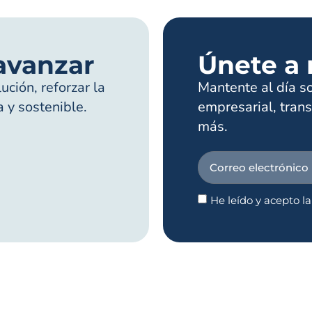
avanzar
Únete a 
ción, reforzar la
Mantente al día s
a y sostenible.
empresarial, trans
más.
He leído y acepto l