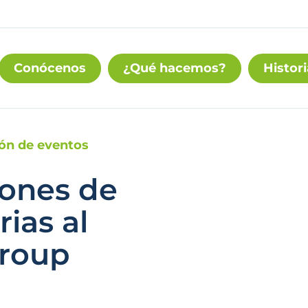
Conócenos
¿Qué hacemos?
Histori
ión de eventos
iones de
rias al
Group