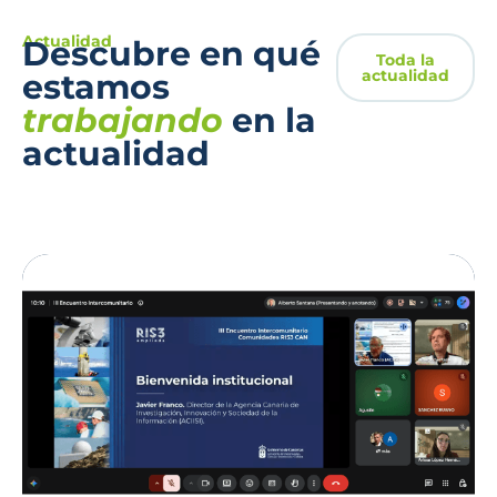
Actualidad
Descubre en qué
Toda la
actualidad
estamos
trabajando
en la
actualidad