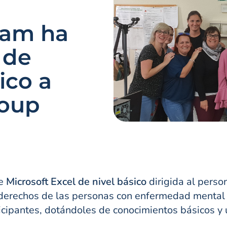
sam ha
 de
ico a
roup
re
Microsoft Excel de nivel básico
dirigida al perso
derechos de las personas con enfermedad mental y 
ticipantes, dotándoles de conocimientos básicos y 