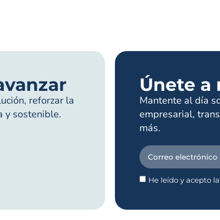
avanzar
Únete a 
ción, reforzar la
Mantente al día s
a y sostenible.
empresarial, trans
más.
He leído y acepto l