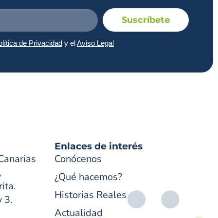
Suscríbete
lítica de Privacidad
y el
Aviso Legal
Enlaces de interés
Canarias
Conócenos
,
¿Qué hacemos?
ita.
Historias Reales
y 3.
Actualidad