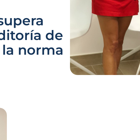
supera
itoría de
n la norma