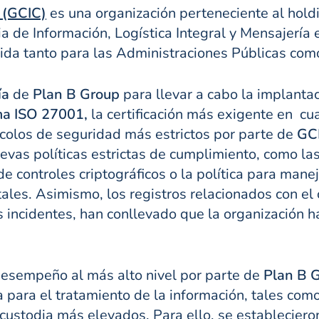
 (GCIC)
es una organización perteneciente al hol
a de Información, Logística Integral y Mensajería 
ida tanto para las Administraciones Públicas com
ía
de
Plan B Group
para llevar a cabo la implanta
rma ISO 27001,
la certificación más exigente en cu
ocolos de seguridad más estrictos por parte de
GC
as políticas estrictas de cumplimiento, como las p
 de controles criptográficos o la política para man
es. Asimismo, los registros relacionados con el c
es incidentes, han conllevado que la organización h
desempeño al más alto nivel por parte de
Plan B 
ara el tratamiento de la información, tales como e
custodia más elevados. Para ello, se establecier