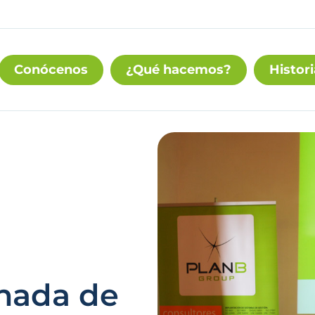
Conócenos
¿Qué hacemos?
Histori
rnada de