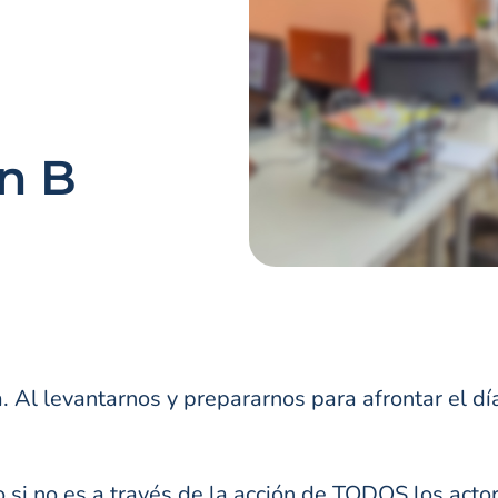
n B
a. Al levantarnos y prepararnos para afrontar el
o si no es a través de la acción de TODOS los acto