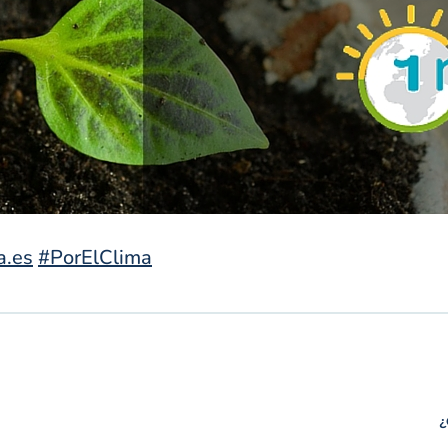
a.es
#PorElClima
¿