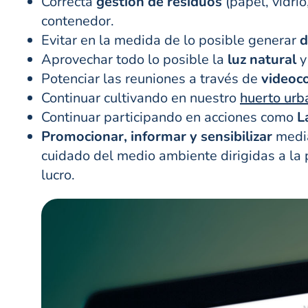
Correcta
gestión de residuos
(papel, vidri
contenedor.
Evitar en la medida de lo posible generar
d
Aprovechar todo lo posible la
luz natural
y
Potenciar las reuniones a través de
videoc
Continuar cultivando en nuestro
huerto urb
Continuar participando en acciones como
L
Promocionar, informar y sensibilizar
media
cuidado del medio ambiente dirigidas a la 
lucro.