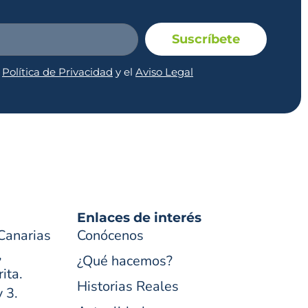
Suscríbete
a
Política de Privacidad
y el
Aviso Legal
Enlaces de interés
Canarias
Conócenos
,
¿Qué hacemos?
ita.
Historias Reales
y 3.