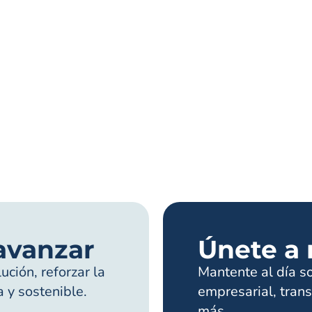
avanzar
Únete a 
ción, reforzar la
Mantente al día s
a y sostenible.
empresarial, trans
más.