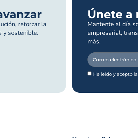
avanzar
Únete a 
ción, reforzar la
Mantente al día s
a y sostenible.
empresarial, trans
más.
He leído y acepto l