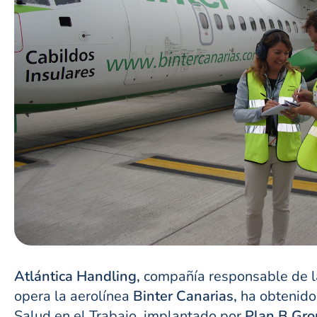
Atlántica Handling,
compañía responsable de la
opera la aerolínea
Binter Canarias,
ha obtenido 
Salud en el Trabajo, implantado por
Plan B Gro