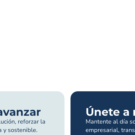
avanzar
Únete a 
ción, reforzar la
Mantente al día s
a y sostenible.
empresarial, trans