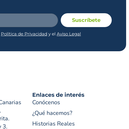
Suscríbete
a
Política de Privacidad
y el
Aviso Legal
Enlaces de interés
Canarias
Conócenos
,
¿Qué hacemos?
ita.
Historias Reales
y 3.