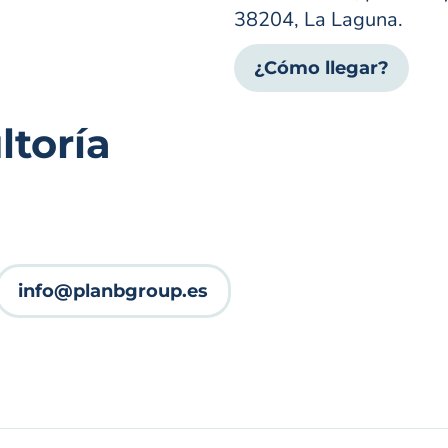
38204, La Laguna.
¿Cómo llegar?
toría
info@planbgroup.es